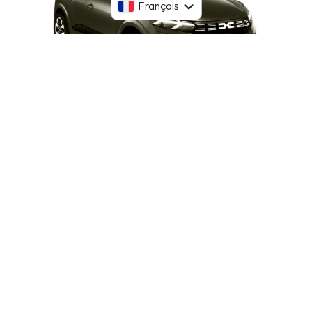
English
Français
Dacia Sandero Manuel du diesel
Portes
5
Voyageurs
5
Transmission
Manuel
Bagages
2 sacs
Type de carburant
Diesel