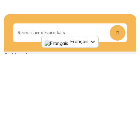
Rechercher
:
English
Français
Catégories
Voitures de luxe
Sedan
Petites voitures
VUS
Emplacements de ramassage
Agadir
Casablanca