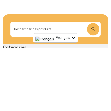
Rechercher
:
English
Français
Catégories
Voitures de luxe
Sedan
Petites voitures
VUS
Emplacements de ramassage
Agadir
Casablanca